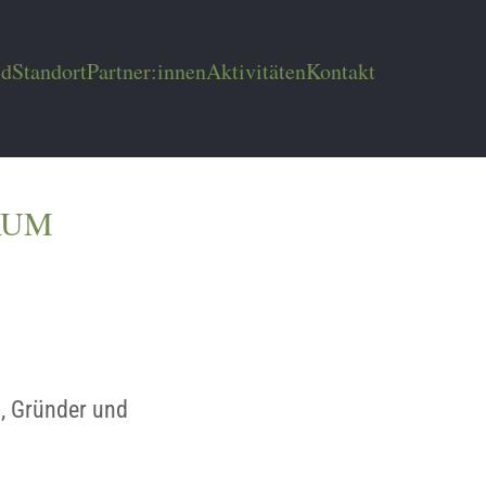
ld
Standort
Partner:innen
Aktivitäten
Kontakt
RUM
 Gründer und